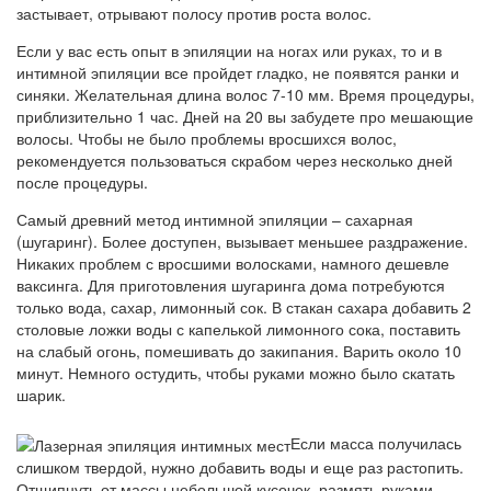
застывает, отрывают полосу против роста волос.
Если у вас есть опыт в эпиляции на ногах или руках, то и в
интимной эпиляции все пройдет гладко, не появятся ранки и
синяки. Желательная длина волос 7-10 мм. Время процедуры,
приблизительно 1 час. Дней на 20 вы забудете про мешающие
волосы. Чтобы не было проблемы вросшихся волос,
рекомендуется пользоваться скрабом через несколько дней
после процедуры.
Самый древний метод интимной эпиляции – сахарная
(шугаринг). Более доступен, вызывает меньшее раздражение.
Никаких проблем с вросшими волосками, намного дешевле
ваксинга. Для приготовления шугаринга дома потребуются
только вода, сахар, лимонный сок. В стакан сахара добавить 2
столовые ложки воды с капелькой лимонного сока, поставить
на слабый огонь, помешивать до закипания. Варить около 10
минут. Немного остудить, чтобы руками можно было скатать
шарик.
Если масса получилась
слишком твердой, нужно добавить воды и еще раз растопить.
Отщипнуть от массы небольшой кусочек, размять руками,