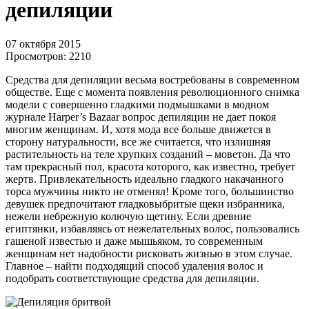
депиляции
07 октября 2015
Просмотров:
2210
Средства для депиляции весьма востребованы в современном
обществе. Еще с момента появления революционного снимка
модели с совершенно гладкими подмышками в модном
журнале Harper’s Bazaar вопрос депиляции не дает покоя
многим женщинам. И, хотя мода все больше движется в
сторону натуральности, все же считается, что излишняя
растительность на теле хрупких созданий – моветон. Да что
там прекрасный пол, красота которого, как известно, требует
жертв. Привлекательность идеально гладкого накачанного
торса мужчины никто не отменял! Кроме того, большинство
девушек предпочитают гладковыбритые щеки избранника,
нежели небрежную колючую щетину. Если древние
египтянки, избавляясь от нежелательных волос, пользовались
гашеной известью и даже мышьяком, то современным
женщинам нет надобности рисковать жизнью в этом случае.
Главное – найти подходящий способ удаления волос и
подобрать соответствующие средства для депиляции.