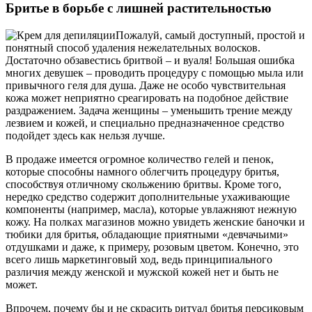
Бритье в борьбе с лишней растительностью
Пожалуй, самый доступный, простой и
понятный способ удаления нежелательных волосков.
Достаточно обзавестись бритвой – и вуаля! Большая ошибка
многих девушек – проводить процедуру с помощью мыла или
привычного геля для душа. Даже не особо чувствительная
кожа может неприятно среагировать на подобное действие
раздражением. Задача женщины – уменьшить трение между
лезвием и кожей, и специально предназначенное средство
подойдет здесь как нельзя лучше.
В продаже имеется огромное количество гелей и пенок,
которые способны намного облегчить процедуру бритья,
способствуя отличному скольжению бритвы. Кроме того,
нередко средство содержит дополнительные ухаживающие
компоненты (например, масла), которые увлажняют нежную
кожу. На полках магазинов можно увидеть женские баночки и
тюбики для бритья, обладающие приятными «девчачьими»
отдушками и даже, к примеру, розовым цветом. Конечно, это
всего лишь маркетинговый ход, ведь принципиального
различия между женской и мужской кожей нет и быть не
может.
Впрочем, почему бы и не скрасить ритуал бритья персиковым