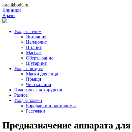
estetikbody.ru
Клиники
Врачи
Уход за телом
Эпиляция
Целлюлит
Пилинг
Массаж
Обертывание
Шугаринг
Уход за лицом
Маски для лица
Прыщи
Чистка лица
Пластическая хирургия
Разное
Уход за кожей
Бородавки и папилломы
Растяжки
Предназначение аппарата дл