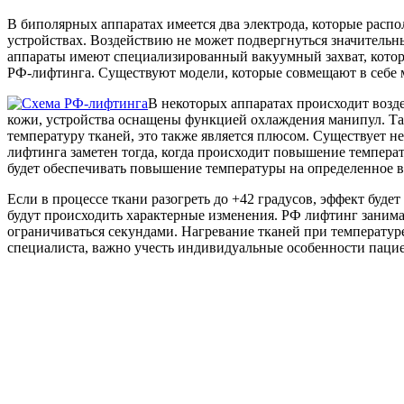
В биполярных аппаратах имеется два электрода, которые распо
устройствах. Воздействию не может подвергнуться значительны
аппараты имеют специализированный вакуумный захват, которы
РФ-лифтинга. Существуют модели, которые совмещают в себе м
В некоторых аппаратах происходит возд
кожи, устройства оснащены функцией охлаждения манипул. Та
температуру тканей, это также является плюсом. Существует н
лифтинга заметен тогда, когда происходит повышение темпера
будет обеспечивать повышение температуры на определенное в
Если в процессе ткани разогреть до +42 градусов, эффект буде
будут происходить характерные изменения. РФ лифтинг занимае
ограничиваться секундами. Нагревание тканей при температуре
специалиста, важно учесть индивидуальные особенности пацие