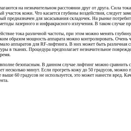
лагаются на незначительном расстоянии друг от друга. Сила ток
й участок кожи. Что касается глубины воздействия, следует за
й предназначен для засасывания складочек. На рынке потребит
етоды лазерного и инфракрасного излучения. В таком случае пр
ействие тока различной частоты, при этом можно менять глубин
ким образом мощность аппарата можно контролировать. Очень ч
емало аппаратов для RF-лифтинга. В них может быть различная 
туры в тканях. Процедура предполагает незначительное повреж
ремя.
т вполне безопасным. В данном случае лифтинг можно сравнить с
т несколько минут. Если прогреть кожу до 50 градусов, можно 
 выше 60 градусов не используется, это может нанести вред. К
нта.