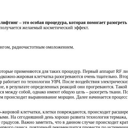
лифтинг – это особая процедура, которая помогает разогрет
 получается желаемый косметический эффект.
ингом, радиочастотным омоложением.
оторые применяются для таких процедур. Первый аппарат RF лиф
кожно-жировая клетчатка разогреваются очень тщательно. Втор
ор работает по технологии УВЧ. После воздействия электрическ
ие, в результате определенных реакций они прогреваются. Такой
я между собой, однако имеют общую цель – разогреть ткани. По
ем происходит выравнивание морщин. Далее начинается процесс
о-жировой клетчатки, клетки повреждаются, происходит расшир
ными. На сегодняшний день хорошо развита технология термажа,
 градусов. Важно заметить, что в данном случае происходит крат
ервого сеанса, повторный рекомендуется провести по истечении