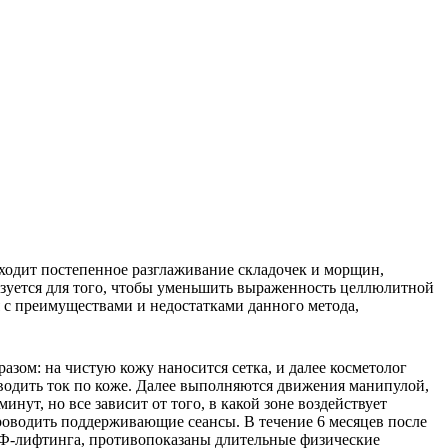
ходит постепенное разглаживание складочек и морщин,
ьзуется для того, чтобы уменьшить выраженность целлюлитной
 с преимуществами и недостатками данного метода,
зом: на чистую кожу наносится сетка, и далее косметолог
оводить ток по коже. Далее выполняются движения манипулой,
нут, но все зависит от того, в какой зоне воздействует
 проводить поддерживающие сеансы. В течение 6 месяцев после
РФ-лифтинга, противопоказаны длительные физические