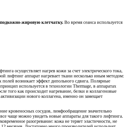
ь подкожно-жировую клетчатку.
Во время сеанса используется
тинга осуществляет нагрев кожи за счет электрического тока,
ой лифтинг аппарат нагревает ткани несколько иным методом:
их полей возникает эффект дипольного сдвига. Полярные
 принцип используется в технологии Thermage, в аппаратах
сле того как происходит нагревание, белки и коллагеновые
 активизации нового коллагена, именно он замещает
ение кровеносных сосудов, лимфообращение значительно
 все чаще можно увидеть новые аппараты для такого лифтинга.
ковременное разогревание: кожа не теряет эластичности, не
 12 месяцев. Достаточно много производителей использует