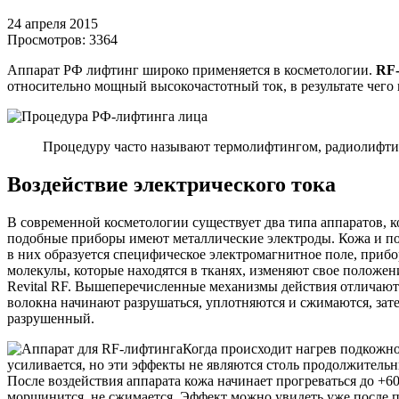
24 апреля 2015
Просмотров:
3364
Аппарат РФ лифтинг широко применяется в косметологии.
RF-
относительно мощный высокочастотный ток, в результате чего
Процедуру часто называют термолифтингом, радиолифт
Воздействие электрического тока
В современной косметологии существует два типа аппаратов, к
подобные приборы имеют металлические электроды. Кожа и под
в них образуется специфическое электромагнитное поле, приб
молекулы, которые находятся в тканях, изменяют свое положен
Revital RF. Вышеперечисленные механизмы действия отличаютс
волокна начинают разрушаться, уплотняются и сжимаются, зат
разрушенный.
Когда происходит нагрев подкожн
усиливается, но эти эффекты не являются столь продолжитель
После воздействия аппарата кожа начинает прогреваться до +60
морщинится, не сжимается. Эффект можно увидеть уже после п