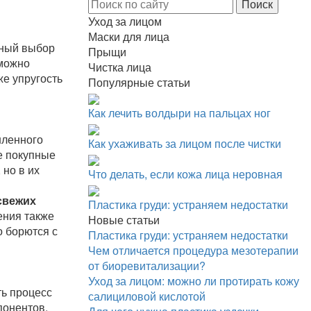
Уход за лицом
Маски для лица
мный выбор
Прыщи
 можно
Чистка лица
же упругость
Популярные статьи
Как лечить волдыри на пальцах ног
шленного
Как ухаживать за лицом после чистки
е покупные
но в их
Что делать, если кожа лица неровная
свежих
Пластика груди: устраняем недостатки
ения также
Новые статьи
о борются с
Пластика груди: устраняем недостатки
Чем отличается процедура мезотерапии
от биоревитализации?
Уход за лицом: можно ли протирать кожу
ь процесс
салициловой кислотой
понентов,