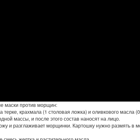
е маски против морщин:
 терке, крахмала (1 столовая ложка) и оливкового масла (0
ной массы, и после этого состав наносят на лицо.
ожу и разглаживает морщинки. Картошку нужно размять в м
е смесь желтка и растительного масла.