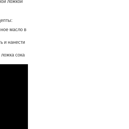
ной ложкой
цепты:
яное масло в
ь и нанести
 ложка сока