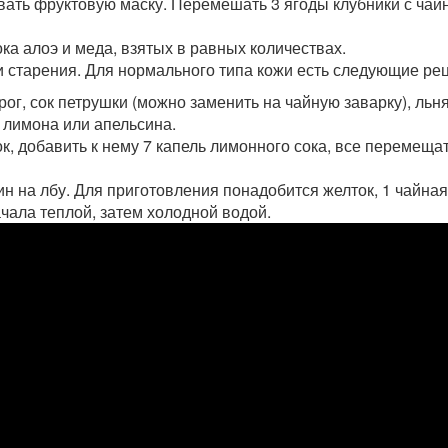
вать фруктовую маску. Перемешать 3 ягоды клубники с чай
ка алоэ и меда, взятых в равных количествах.
ни старения. Для нормального типа кожи есть следующие ре
рог, сок петрушки (можно заменить на чайную заварку), льн
у лимона или апельсина.
к, добавить к нему 7 капель лимонного сока, все перемещат
 на лбу. Для приготовления понадобится желток, 1 чайная
чала теплой, затем холодной водой.