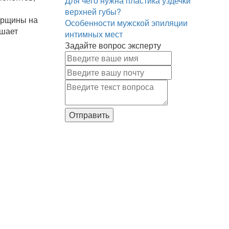
Для чего нужна пластика уздечки
верхней губы?
орщины на
Особенности мужской эпиляции
ешает
интимных мест
Задайте вопрос эксперту