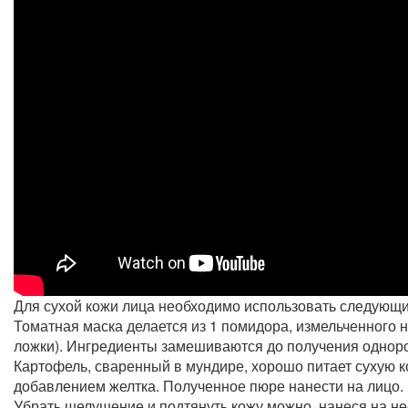
Для сухой кожи лица необходимо использовать следующи
Томатная маска делается из 1 помидора, измельченного на
ложки). Ингредиенты замешиваются до получения однород
Картофель, сваренный в мундире, хорошо питает сухую к
добавлением желтка. Полученное пюре нанести на лицо.
Убрать шелушение и подтянуть кожу можно, нанеся на не