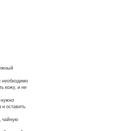
нужный
ей необходимо
ь кожу, и не
 нужно
 и оставить
, чайную