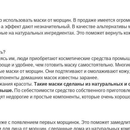
но использовать маски от морщин. В продаже имеется огро
о, а эффект дают незначительный. В качестве альтернативы
ные на натуральных ингредиентах. Это поможет вернуть ко
ть?
яясь им, люди приобретают косметические средства промы
роще и удобнее, чем готовить маску самостоятельно. Многи
е маски от морщин. Они подтягивают и омолаживают кожу, 
мпоненты домашних масок известны заранее.
жания красоты.
Такие маски сделаны из натуральных и 
 выше.
По себестоимости средство собственного приготовл
дят недорогие и простые компоненты, которые очень хорош
же с появлением первых морщинок. Это поможет замедлит
ки для лица от морщин, сделанные дома из натуральных ком