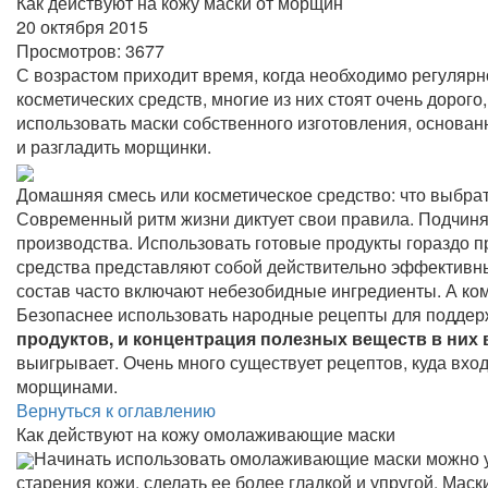
Как действуют на кожу маски от морщин
20 октября 2015
Просмотров:
3677
С возрастом приходит время, когда необходимо регуляр
косметических средств, многие из них стоят очень дорог
использовать маски собственного изготовления, основан
и разгладить морщинки.
Домашняя смесь или косметическое средство: что выбра
Современный ритм жизни диктует свои правила. Подчин
производства. Использовать готовые продукты гораздо п
средства представляют собой действительно эффективны
состав часто включают небезобидные ингредиенты. А ко
Безопаснее использовать народные рецепты для поддер
продуктов, и концентрация полезных веществ в них
выигрывает. Очень много существует рецептов, куда вхо
морщинами.
Вернуться к оглавлению
Как действуют на кожу омолаживающие маски
Начинать использовать омолаживающие маски можно у
старения кожи, сделать ее более гладкой и упругой. Мас