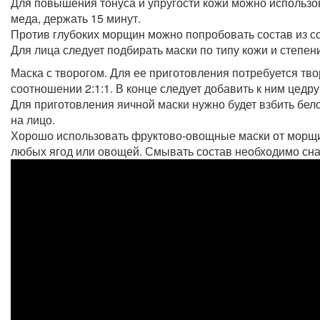
Для повышения тонуса и упругости кожи можно использо
меда, держать 15 минут.
Против глубоких морщин можно попробовать состав из со
Для лица следует подбирать маски по типу кожи и степе
Маска с творогом. Для ее приготовления потребуется тво
соотношении 2:1:1. В конце следует добавить к ним цедр
Для приготовления яичной маски нужно будет взбить бело
на лицо.
Хорошо использовать фруктово-овощные маски от морщин
любых ягод или овощей. Смывать состав необходимо сна