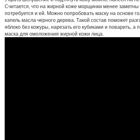
Считается, что на жирной коже морщинки менее заметны 
потребуется и ей. Можно попробовать маску на основе го
капель масла черного дерева. Такой состав поможет раз
яблоко без кожуры, нарезать его кубиками и поварить, а
маска для омоложения жирной кожи лица.