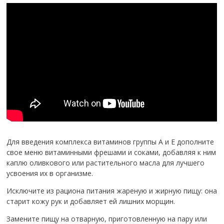
Для введения комплекса витаминов группы А и Е дополните
свое меню витаминными фрешами и соками, добавляя к ним
каплю оливкового или растительного масла для лучшего
усвоения их в организме.
Исключите из рациона питания жареную и жирную пищу: она
старит кожу рук и добавляет ей лишних морщин.
Замените пищу на отварную, приготовленную на пару или