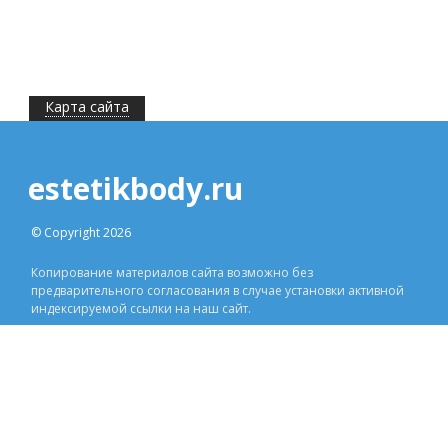
Карта сайта
estetikbody.ru
© Copyright 2026
Копирование материалов сайта возможно без
предварительного согласования в случае установки активной
индексируемой ссылки на наш сайт.
ДРУГОЕ
Контакты
w.today