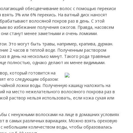
дполагающий обесцвечивание волос с помощью перекиси
 взять 3% или 6% перекись. На ватный диск наносят
брабатывают волосяной покров раз в день. С этой
ым во избежание получения ожогов. Правда, насовсем
о они станут менее заметными и очень ломкими.
ои. Это могут быть травы, например, крапива, дурман.
ение 2 часов в теплой воде. Полученным раствором
аз в день на несколько минут. Такого рода травяные
лице полностью, однако делают их менее видимыми.
вор, который готовится на
вят его следующим образом:
5 чайной ложки воды. Полученную кашицу наложить на
ний на место нежелательного волосяного покрова раз в
акой раствор нельзя использовать, если кожа сухая или
бы с ненужными волосками на лице в домашних условиях
уют в самых различных вариациях. Можно взять ореховую
ь с небольшим количеством воды, чтобы образовалась