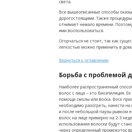
света.
Все вышеописанные способы оказы
дорогостоящими. Также процедуры
отнимает немало времени. Поэтому
ими воспользоваться.
Огорчаться не стоит, так как сущ
легкостью можно применить в дома
Вернуться к оглавлению
Борьба с проблемой 
Наиболее распространенный спосо
волос с лица – это биоэпиляция. Е
помощи смолы или воска. Воск при
необходимо разогреть, нанести на 
и после небольшой паузы рывком е
волос на лице примерно на 2-3 нед
использования волоски будут стано
через определенный промежуток вр