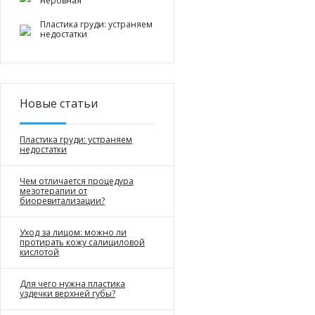
неровная
Пластика груди: устраняем
недостатки
Новые статьи
Пластика груди: устраняем
недостатки
Чем отличается процедура
мезотерапии от
биоревитализации?
Уход за лицом: можно ли
протирать кожу салициловой
кислотой
Для чего нужна пластика
уздечки верхней губы?