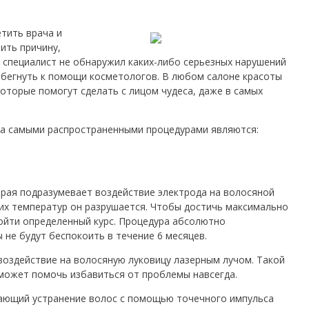
тить врача и
ить причину,
 специалист не обнаружил каких-либо серьезных нарушений
рибегнуть к помощи косметологов. В любом салоне красоты
которые помогут сделать с лицом чудеса, даже в самых
ца самыми распространенными процедурами являются:
орая подразумевает воздействие электрода на волосяной
их температур он разрушается. Чтобы достичь максимально
ойти определенный курс. Процедура абсолютно
не будут беспокоить в течение 6 месяцев.
воздействие на волосяную луковицу лазерным лучом. Такой
может помочь избавиться от проблемы навсегда.
гающий устранение волос с помощью точечного импульса