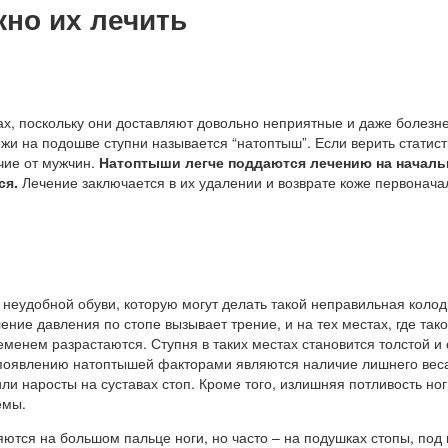
жно их лечить
ах, поскольку они доставляют довольно неприятные и даже болезн
и на подошве ступни называется “натоптыш”. Если верить статисти
чие от мужчин.
Натоптыши легче поддаются лечению на началь
ся.
Лечение заключается в их удалении и возврате коже первонача
и
неудобной обуви, которую могут делать такой неправильная колод
ние давления по стопе вызывает трение, и на тех местах, где так
еменем разрастаются. Ступня в таких местах становится толстой и
 появлению натоптышей факторами являются наличие лишнего вес
 наросты на суставах стоп. Кроме того, излишняя потливость ног
емы.
тся на большом пальце ноги, но часто – на подушках стопы, под