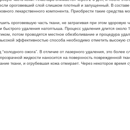
 если ороговевший слой слишком плотный и запущенный. В составе
новного лекарственного компонента. Приобрести такие средства м
ить ороговевшую часть ткани, не затрагивая при этом здоровую ч
и быстрого удаления натоптыша. Процесс удаления длится около 1
иком, потом проводятся местное обезболивание и процедура удал
высокой эффективностью способа необходимо отметить высокую с
“холодного ожога”. В отличие от лазерного удаления, это более 
 прозрачной жидкости наносится на поверхность поврежденной тка
ание ткани, и огрубевшая кожа отмирает. Через некоторое время с