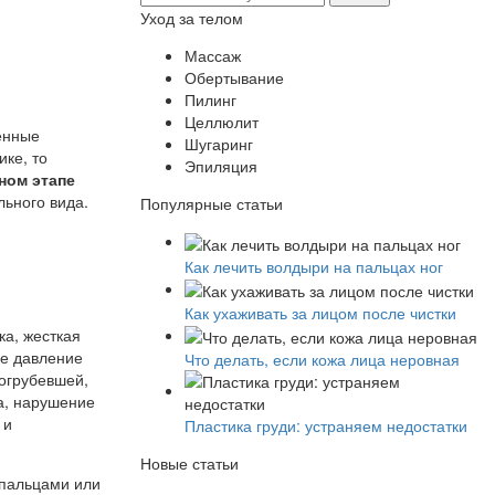
Уход за телом
Массаж
Обертывание
Пилинг
Целлюлит
енные
Шугаринг
ке, то
Эпиляция
ном этапе
льного вида.
Популярные статьи
Как лечить волдыри на пальцах ног
Как ухаживать за лицом после чистки
ка, жесткая
ое давление
Что делать, если кожа лица неровная
 огрубевшей,
а, нарушение
 и
Пластика груди: устраняем недостатки
Новые статьи
 пальцами или