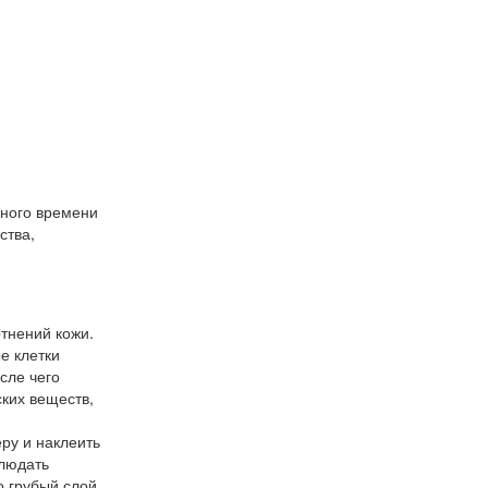
ьного времени
ства,
тнений кожи.
е клетки
сле чего
ких веществ,
ру и наклеить
блюдать
о грубый слой