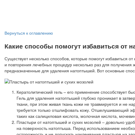
Вернуться к оглавлению
Какие способы помогут избавиться от 
Существует несколько способов, которые помогут избавиться от
и повторения лечебных процедур несколько раз для получения 
предназначенные для удаления натоптышей. Вот основные спосо
Кератолитический гель – его применение способствует б
Гель для удаления натоптышей глубоко проникает в затвер
ткани, при этом живая ткань кожи не травмируется и не н
требуется только отшлифовать кожу. Отшелушивающий эфф
таких как салициловая кислота, молочная кислота, мочеви
Пластыри от натоптышей и сухих мозолей – довольно удоб
на поверхность натоптыша. Перед использованием необхо
осторожность и не допускать наклеивания пластыря на здо