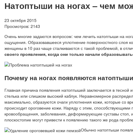
Натоптыши на ногах – чем мо
23 октября 2015
Просмотров:
2143
Очень многие задаются вопросом: чем лечить натоптыши на ног
ощущения. Образовавшееся уплотнение поверхностного слоя кож
женщины в 10 раз чаще сталкиваются с такой проблемой, в отли
своего проявления, когда они только начали образовывать
Почему на ногах появляются натоптыш
Главная причина появления натоптышей заключается в тесной и 
стелька или слишком высокий каблук. Неравномерное распределе
максимально, образуются очаги уплотнения кожи, которые со вр
происходит ороговение кожи. Наряду с этим, способствующими
кровообращения, заболевания, деформирующие суставы стоп, или
плоскостопие могут привести к появлению такого же рода пробл
Обычно натоптыши появляю