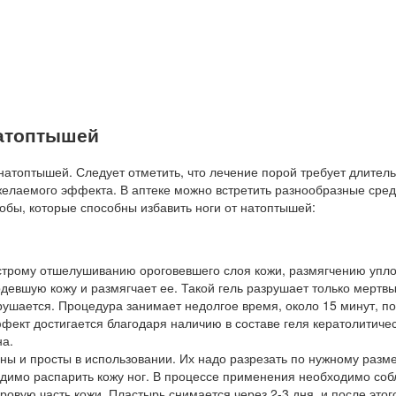
натоптышей
 натоптышей. Следует отметить, что лечение порой требует длител
желаемого эффекта. В аптеке можно встретить разнообразные сред
бы, которые способны избавить ноги от натоптышей:
ыстрому отшелушиванию ороговевшего слоя кожи, размягчению упло
девшую кожу и размягчает ее. Такой гель разрушает только мертвы
арушается. Процедура занимает недолгое время, около 15 минут, по
ект достигается благодаря наличию в составе геля кератолитичес
на.
ны и просты в использовании. Их надо разрезать по нужному разме
димо распарить кожу ног. В процессе применения необходимо со
ровую часть кожи. Пластырь снимается через 2-3 дня, и после этог