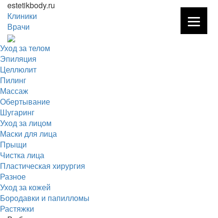
estetikbody.ru
Клиники
Врачи
Уход за телом
Эпиляция
Целлюлит
Пилинг
Массаж
Обертывание
Шугаринг
Уход за лицом
Маски для лица
Прыщи
Чистка лица
Пластическая хирургия
Разное
Уход за кожей
Бородавки и папилломы
Растяжки