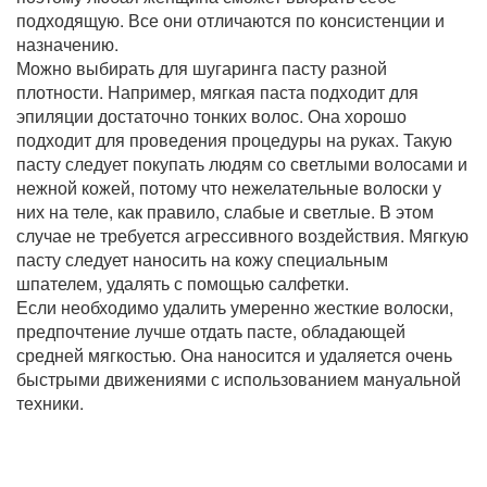
подходящую. Все они отличаются по консистенции и
назначению.
Можно выбирать для шугаринга пасту разной
плотности. Например, мягкая паста подходит для
эпиляции достаточно тонких волос. Она хорошо
подходит для проведения процедуры на руках. Такую
пасту следует покупать людям со светлыми волосами и
нежной кожей, потому что нежелательные волоски у
них на теле, как правило, слабые и светлые. В этом
случае не требуется агрессивного воздействия. Мягкую
пасту следует наносить на кожу специальным
шпателем, удалять с помощью салфетки.
Если необходимо удалить умеренно жесткие волоски,
предпочтение лучше отдать пасте, обладающей
средней мягкостью. Она наносится и удаляется очень
быстрыми движениями с использованием мануальной
техники.