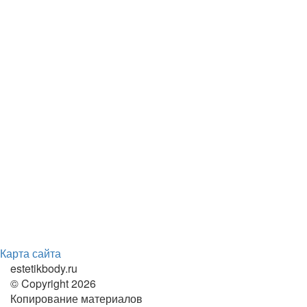
Карта сайта
estetikbody.ru
© Copyright 2026
Копирование материалов