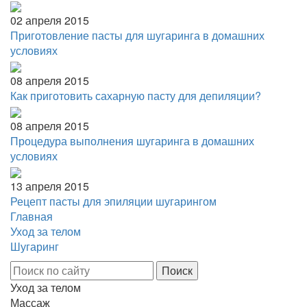
02 апреля 2015
Приготовление пасты для шугаринга в домашних
условиях
08 апреля 2015
Как приготовить сахарную пасту для депиляции?
08 апреля 2015
Процедура выполнения шугаринга в домашних
условиях
13 апреля 2015
Рецепт пасты для эпиляции шугарингом
Главная
Уход за телом
Шугаринг
Уход за телом
Массаж