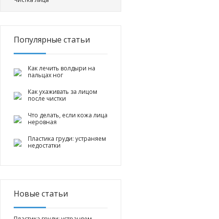
Популярные статьи
Как лечить волдыри на
пальцах ног
Как ухаживать за лицом
после чистки
Что делать, если кожа лица
неровная
Пластика груди: устраняем
недостатки
Новые статьи
Пластика груди: устраняем