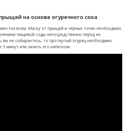
 прыщей на основе огуречного сока
известна всем. Маску от прыщей и черных точек необходимо
авлением пищевой соды непосредственно перед ее
ь вы не собираетесь, то протертый огурец необходимо
е 5 минут или залить его кипятком.