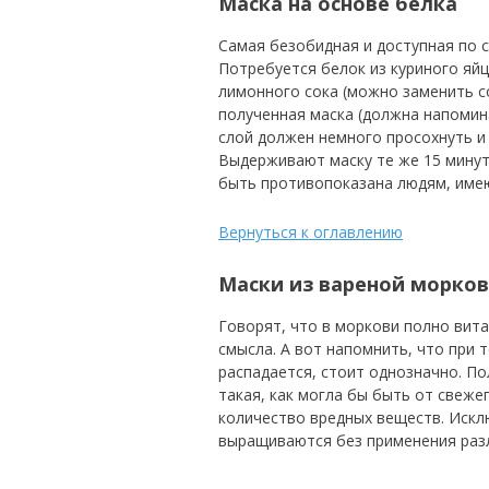
Маска на основе белка
Самая безобидная и доступная по с
Потребуется белок из куриного яйц
лимонного сока (можно заменить с
полученная маска (должна напомина
слой должен немного просохнуть и
Выдерживают маску те же 15 минут
быть противопоказана людям, име
Вернуться к оглавлению
Маски из вареной морко
Говорят, что в моркови полно вита
смысла. А вот напомнить, что при
распадается, стоит однозначно. По
такая, как могла бы быть от све
количество вредных веществ. Искл
выращиваются без применения разл