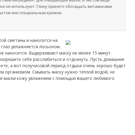
естный ингредиент для очищающей маски. В чистом виде
ки не используют. Глину принято обогащать витаминами
руктов или специальным кремом
той сметаны и наносится на
 глаз увлажняется лосьоном.
не наносится. Выдерживают маску не менее 15 минут.
 разрешите себе расслабиться и отдохнуть. Пусть домашние
еете, а вот получасовой период отдыха очень хорошо будет
сем организмом. Смывать маску нужно теплой водой, не
тия маски кожу увлажняем с помощью вашего любимого