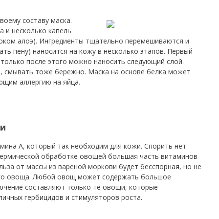
воему составу маска.
а и несколько капель
оком алоэ). Ингредиенты тщательно перемешиваются и
ть пену) наносится на кожу в несколько этапов. Первый
 только после этого можно наносить следующий слой.
, смывать тоже бережно. Маска на основе белка может
ющим аллергию на яйца.
ви
мина А, который так необходим для кожи. Спорить нет
 термической обработке овощей большая часть витаминов
льза от массы из вареной моркови будет бесспорная, но не
жего овоща. Любой овощ может содержать большое
ючение составляют только те овощи, которые
ичных гербицидов и стимуляторов роста.