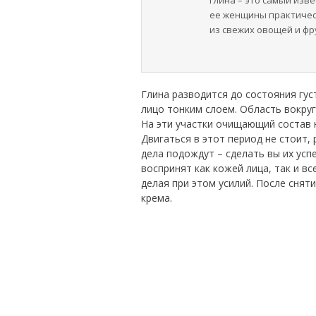
Глина – это самый изв
ее женщины практичес
из свежих овощей и ф
Глина разводится до состояния гус
лицо тонким слоем. Область вокруг
На эти участки очищающий состав 
Двигаться в этот период не стоит,
дела подождут – сделать вы их усп
воспринят как кожей лица, так и в
делая при этом усилий. После сня
крема.