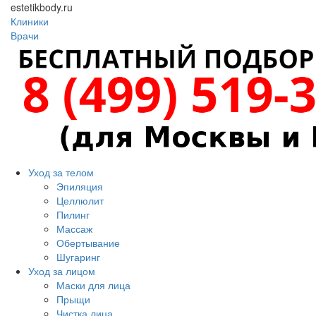
estetikbody.ru
Клиники
Врачи
Уход за телом
Эпиляция
Целлюлит
Пилинг
Массаж
Обертывание
Шугаринг
Уход за лицом
Маски для лица
Прыщи
Чистка лица