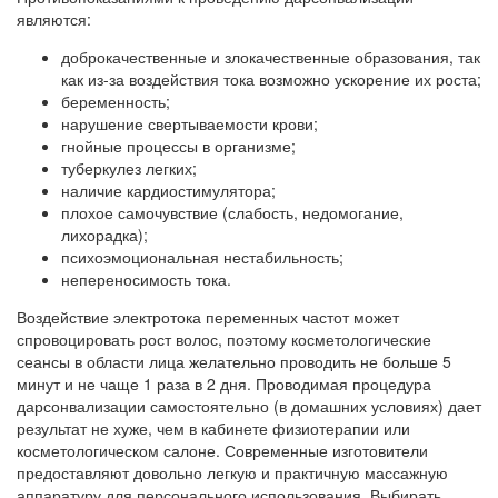
являются:
доброкачественные и злокачественные образования, так
как из-за воздействия тока возможно ускорение их роста;
беременность;
нарушение свертываемости крови;
гнойные процессы в организме;
туберкулез легких;
наличие кардиостимулятора;
плохое самочувствие (слабость, недомогание,
лихорадка);
психоэмоциональная нестабильность;
непереносимость тока.
Воздействие электротока переменных частот может
спровоцировать рост волос, поэтому косметологические
сеансы в области лица желательно проводить не больше 5
минут и не чаще 1 раза в 2 дня. Проводимая процедура
дарсонвализации самостоятельно (в домашних условиях) дает
результат не хуже, чем в кабинете физиотерапии или
косметологическом салоне. Современные изготовители
предоставляют довольно легкую и практичную массажную
аппаратуру для персонального использования. Выбирать