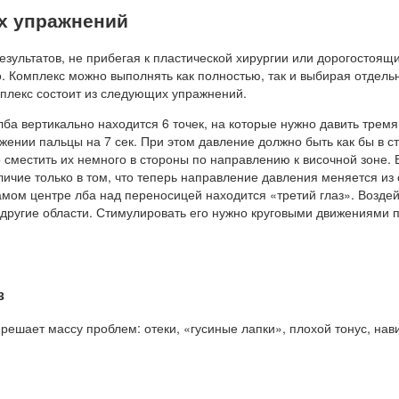
х упражнений
зультатов, не прибегая к пластической хирургии или дорогостоящ
. Комплекс можно выполнять как полностью, так и выбирая отдель
плекс состоит из следующих упражнений.
ба вертикально находится 6 точек, на которые нужно давить трем
ожении пальцы на 7 сек. При этом давление должно быть как бы в с
 сместить их немного в стороны по направлению к височной зоне. 
ичие только в том, что теперь направление давления меняется из 
мом центре лба над переносицей находится «третий глаз». Воздей
а другие области. Стимулировать его нужно круговыми движениями
з
решает массу проблем: отеки, «гусиные лапки», плохой тонус, нав