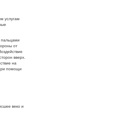
им услугам
ные
я пальцами
тороны от
Воздействие
сторон вверх.
ствие на
 при помощи
исшее веко и