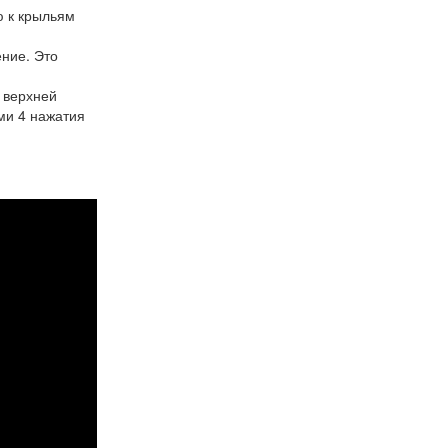
ю к крыльям
ение. Это
 верхней
ми 4 нажатия