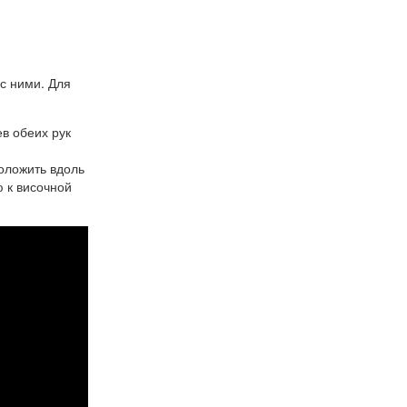
с ними. Для
в обеих рук
оложить вдоль
ю к височной