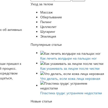
Уход за телом
Массаж
Обертывание
Пилинг
Целлюлит
х об активных
Шугаринг
Эпиляция
Популярные статьи
Как лечить волдыри на пальцах ног
оши пришел к
Как ухаживать за лицом после чистки
й процесс.
Посредством
ащаться,
Что делать, если кожа лица неровная
Пластика груди: устраняем недостатки
Новые статьи