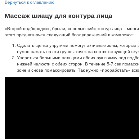
Вернуться к оглавлению
Массаж шиацу для контура лица
«Второй подбородок», брыли, «поплывший» контур лица – мног
этого предназначен следующий блок упражнений в комплексе:
Сделать щечки упругими помогут активные зоны, которые 
нужно нажать на эти группы точек на соответствующей ску
Упереться большими пальцами обеих рук в ямку под подбо
нижней челюсти с обеих сторон. В течение 5-7 сек помасс
зоне и снова помассировать. Так нужно «проработать» вс