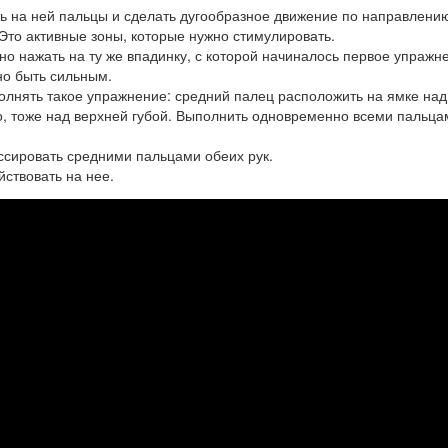
ь на ней пальцы и сделать дугообразное движение по направлени
 Это активные зоны, которые нужно стимулировать.
но нажать на ту же впадинку, с которой начиналось первое упражн
но быть сильным.
олнять такое упражнение: средний палец расположить на ямке над
го, тоже над верхней губой. Выполнить одновременно всеми пальца
ассировать средними пальцами обеих рук.
йствовать на нее.