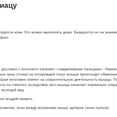
шиацу
дости кожи. Его можно выполнять дома. Базируется он на знания
фект.
 дословно с японского означает «надавливание пальцами». Намик
ные зоны (точки) на потерявшей тонус мышце происходит обменны
торая негативно влияет на сократительную деятельность мышцы. 
оты на гликоген, вследствие чего мышца начинает нормально сокр
 молодой вид.
но воздействовать.
сухожилия, зоны между волокнами мышц, артерии (зоны пульса).