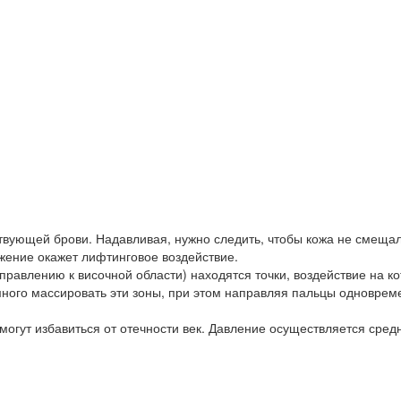
ствующей брови. Надавливая, нужно следить, чтобы кожа не смещал
ижение окажет лифтинговое воздействие.
аправлению к височной области) находятся точки, воздействие на к
ного массировать эти зоны, при этом направляя пальцы одноврем
омогут избавиться от отечности век. Давление осуществляется сре