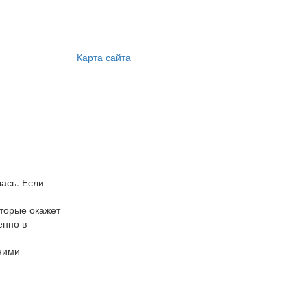
Карта сайта
ась. Если
оторые окажет
енно в
дними